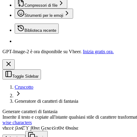
Compressori di file
Strumenti per le emoji
Biblioteca recente
GPT-Image-2 è ora disponibile su Vheer.
Inizia gratis ora.
Toggle Sidebar
Cruscotto
Generatore di caratteri di fantasia
Generare caratteri di fantasia
Inserite il testo e copiate all'istante qualsiasi stile di carattere trasforma
wise characters
νħεεર ʃλɴȻϓ ʃΘɴτ ĢεɴεરλτΘર Θɴιίɴε