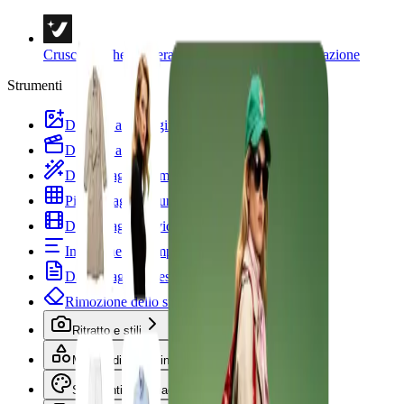
Cruscotto Vheer
Liberare la creatività e l'immaginazione
Strumenti
Da testo a immagine
Da testo a video
Da immagine a immagine
Più immagini in un'immagine
Da immagine a video
Immagine a Prompt
Da immagine a testo
Rimozione dello sfondo
Ritratto e stili
Modelli di immagine
Strumenti di immagine