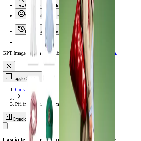
Compressori di file
Strumenti per le emoji
Biblioteca recente
GPT-Image-2 è ora disponibile su Vheer.
Inizia gratis ora.
Toggle Sidebar
Cruscotto
Più immagini in un'immagine
Cronologia
Lascia le immagini qui, o clicca per sfogliare