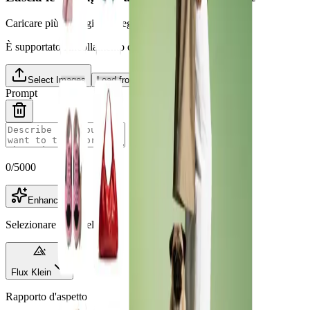
Caricare più immagini e sceglierne una come principale
È supportato l'incollamento dagli appunti.
Select Images
Load from Library
Prompt
0
/
5000
Enhance
Selezionare il modello
Flux Klein
Rapporto d'aspetto