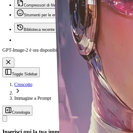
Compressori di file
Strumenti per le emoji
Biblioteca recente
GPT-Image-2 è ora disponibile su Vheer.
Inizia gratis ora.
Toggle Sidebar
Cruscotto
Immagine a Prompt
Cronologia
Inserisci qui la tua immagine o clicca per sfogliare