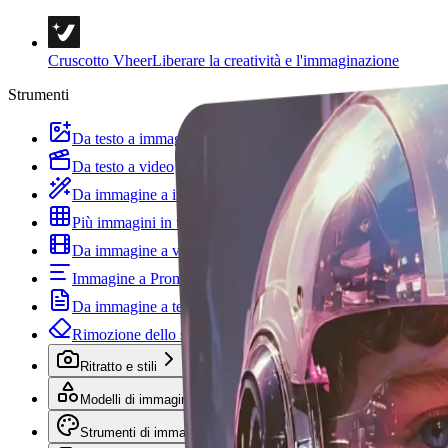
Cruscotto Vheer
Liberare la creatività e l'immaginazione
Strumenti
Da testo a immagine
Da testo a video
Da immagine a immagine
Più immagini in un'immagine
Da immagine a video
Immagine a Prompt
Da immagine a testo
Rimozione dello sfondo
Ritratto e stili
Modelli di immagine
Strumenti di immagine