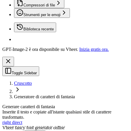
Compressori di file
Strumenti per le emoji
Biblioteca recente
GPT-Image-2 è ora disponibile su Vheer.
Inizia gratis ora.
Toggle Sidebar
Cruscotto
Generatore di caratteri di fantasia
Generare caratteri di fantasia
Inserite il testo e copiate all'istante qualsiasi stile di carattere
trasformato.
right direct
V͐h͐e͐e͐r͐ f͐a͐n͐c͐y͐ f͐o͐n͐t͐ g͐e͐n͐e͐r͐a͐t͐o͐r͐ o͐n͐l͐i͐n͐e͐