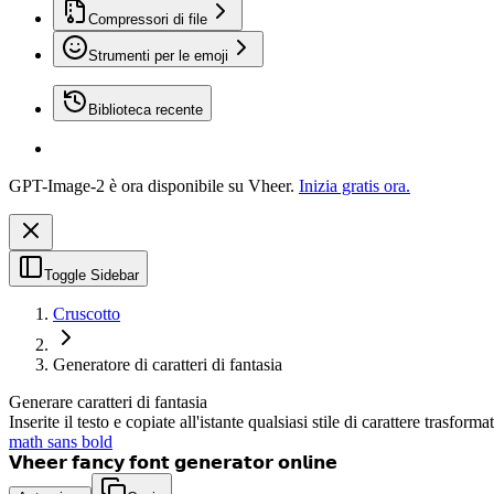
Compressori di file
Strumenti per le emoji
Biblioteca recente
GPT-Image-2 è ora disponibile su Vheer.
Inizia gratis ora.
Toggle Sidebar
Cruscotto
Generatore di caratteri di fantasia
Generare caratteri di fantasia
Inserite il testo e copiate all'istante qualsiasi stile di carattere trasforma
math sans bold
𝗩𝗵𝗲𝗲𝗿 𝗳𝗮𝗻𝗰𝘆 𝗳𝗼𝗻𝘁 𝗴𝗲𝗻𝗲𝗿𝗮𝘁𝗼𝗿 𝗼𝗻𝗹𝗶𝗻𝗲