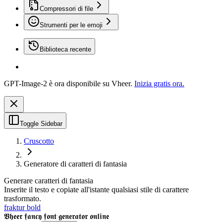
Compressori di file
Strumenti per le emoji
Biblioteca recente
GPT-Image-2 è ora disponibile su Vheer.
Inizia gratis ora.
Toggle Sidebar
Cruscotto
Generatore di caratteri di fantasia
Generare caratteri di fantasia
Inserite il testo e copiate all'istante qualsiasi stile di carattere
trasformato.
fraktur bold
𝖁𝖍𝖊𝖊𝖗 𝖋𝖆𝖓𝖈𝖞 𝖋𝖔𝖓𝖙 𝖌𝖊𝖓𝖊𝖗𝖆𝖙𝖔𝖗 𝖔𝖓𝖑𝖎𝖓𝖊