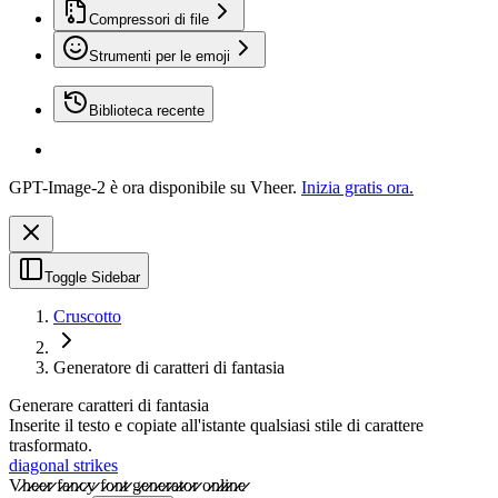
Compressori di file
Strumenti per le emoji
Biblioteca recente
GPT-Image-2 è ora disponibile su Vheer.
Inizia gratis ora.
Toggle Sidebar
Cruscotto
Generatore di caratteri di fantasia
Generare caratteri di fantasia
Inserite il testo e copiate all'istante qualsiasi stile di carattere
trasformato.
diagonal strikes
V̷̷h̷̷e̷̷e̷̷r̷̷ f̷̷a̷̷n̷̷c̷̷y̷̷ f̷̷o̷̷n̷̷t̷̷ g̷̷e̷̷n̷̷e̷̷r̷̷a̷̷t̷̷o̷̷r̷̷ o̷̷n̷̷l̷̷i̷̷n̷̷e̷̷