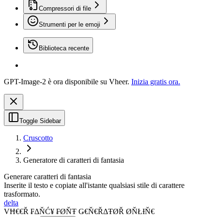
Compressori di file
Strumenti per le emoji
Biblioteca recente
GPT-Image-2 è ora disponibile su Vheer.
Inizia gratis ora.
Toggle Sidebar
Cruscotto
Generatore di caratteri di fantasia
Generare caratteri di fantasia
Inserite il testo e copiate all'istante qualsiasi stile di carattere
trasformato.
delta
VĦ€€Ř ₣ΔŇĆ¥ ₣ØŇŦ Ǥ€Ň€ŘΔŦØŘ ØŇŁƗŇ€