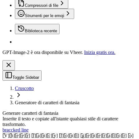
Compressori di file
Strumenti per le emoji
Biblioteca recente
GPT-Image-2 è ora disponibile su Vheer.
Inizia gratis ora.
Toggle Sidebar
Cruscotto
Generatore di caratteri di fantasia
Generare caratteri di fantasia
Inserite il testo e copiate all'istante qualsiasi stile di carattere
trasformato.
braccked line
[̲̅V][̲̅h][̲̅e][̲̅e][̲̅r] [̲̅f][̲̅a][̲̅n][̲̅c][̲̅y] [̲̅f][̲̅o][̲̅n][̲̅t] [̲̅g][̲̅e][̲̅n][̲̅e][̲̅r][̲̅a][̲̅t][̲̅o][̲̅r] [̲̅o]