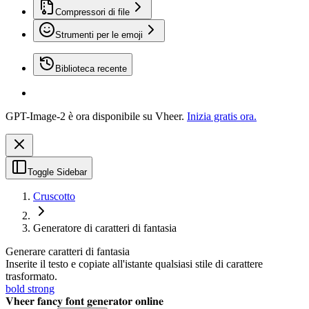
Compressori di file
Strumenti per le emoji
Biblioteca recente
GPT-Image-2 è ora disponibile su Vheer.
Inizia gratis ora.
Toggle Sidebar
Cruscotto
Generatore di caratteri di fantasia
Generare caratteri di fantasia
Inserite il testo e copiate all'istante qualsiasi stile di carattere
trasformato.
bold strong
𝐕𝐡𝐞𝐞𝐫 𝐟𝐚𝐧𝐜𝐲 𝐟𝐨𝐧𝐭 𝐠𝐞𝐧𝐞𝐫𝐚𝐭𝐨𝐫 𝐨𝐧𝐥𝐢𝐧𝐞