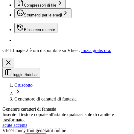
Compressori di file
Strumenti per le emoji
Biblioteca recente
GPT-Image-2 è ora disponibile su Vheer.
Inizia gratis ora.
Toggle Sidebar
Cruscotto
Generatore di caratteri di fantasia
Generare caratteri di fantasia
Inserite il testo e copiate all'istante qualsiasi stile di carattere
trasformato.
acute accents
Vhééŕ fáńćӳ főńt ǵéńéŕátőŕ őńĺíńé