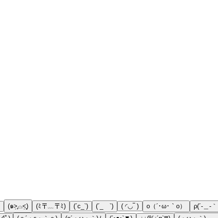
(๑˃̣̣̥⌓˂̣̣̥)
(ﾐ〒﹏〒ﾐ)
(´c_`)
(´_ゝ`)
( ◜◡‾ )
ο（´･ω･｀o）
ρ(´-＿-｀