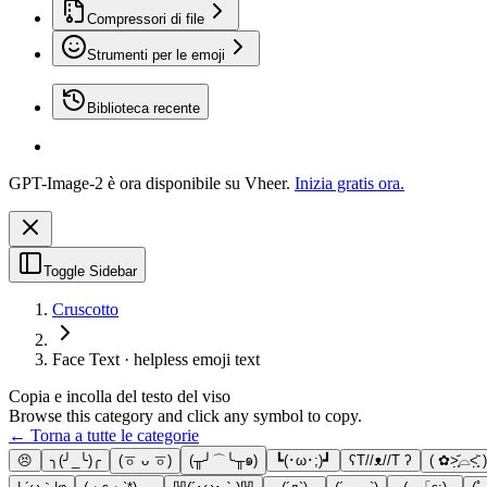
Compressori di file
Strumenti per le emoji
Biblioteca recente
GPT-Image-2 è ora disponibile su Vheer.
Inizia gratis ora.
Toggle Sidebar
Cruscotto
Face Text · helpless emoji text
Copia e incolla del testo del viso
Browse this category and click any symbol to copy.
← Torna a tutte le categorie
😣
╮(╯_╰)╭
(ㆆ ᴗ ㆆ)
(╥╯⌒╰╥๑)
┗(･ω･;)┛
ʕT//ᴥ//T ʔ
( ✿˃̣̣̥᷄⌓˂̣̣̥᷅ )