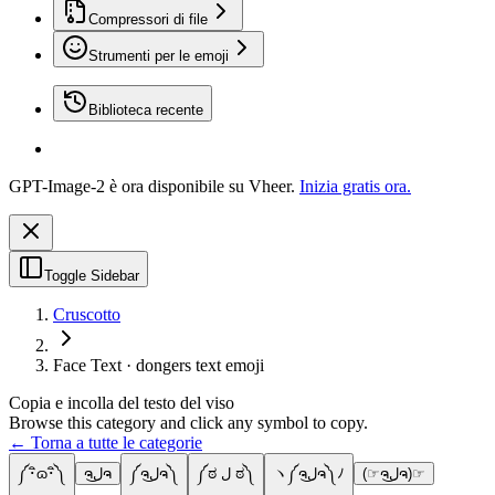
Compressori di file
Strumenti per le emoji
Biblioteca recente
GPT-Image-2 è ora disponibile su Vheer.
Inizia gratis ora.
Toggle Sidebar
Cruscotto
Face Text · dongers text emoji
Copia e incolla del testo del viso
Browse this category and click any symbol to copy.
← Torna a tutte le categorie
༼･ิɷ･ิ༽
ຈل͜ຈ
༼ຈل͜ຈ༽
༼ಠ ل ಠ༽
ヽ༼ຈل͜ຈ༽ﾉ
(☞ຈل͜ຈ)☞