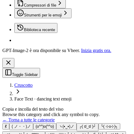
Compressori di file
Strumenti per le emoji
Biblioteca recente
GPT-Image-2 è ora disponibile su Vheer.
Inizia gratis ora.
Toggle Sidebar
Cruscotto
Face Text · dancing text emoji
Copia e incolla del testo del viso
Browse this category and click any symbol to copy.
← Torna a tutte le categorie
💃
( ノ・・)ノ
(o^^)o(^^o)
ヽ(•‿•)ノ
┌( ಠ_ಠ )┘
╰( ⊹o⊹)╮