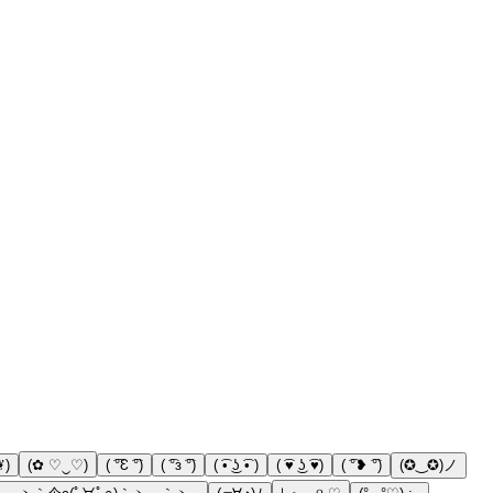
❦)
(✿ ♡‿♡)
( ͡°Ɛ ͡°)
( ͡°з ͡°)
( ͡• ͜ʖ ͡• )
( ͡♥ ͜ʖ ͡♥)
( ͡°❥ ͡°)
(✪‿✪)ノ