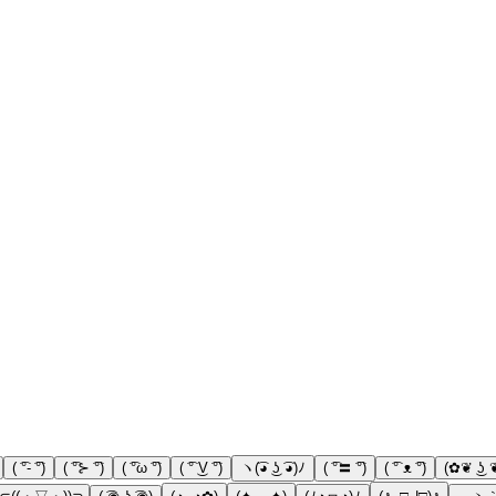
( ͡°- ͡°)
( ͡°⊱ ͡°)
( ͡°ω ͡°)
( ͡° ͜V ͡°)
ヽ(͡◕ ͜ʖ ͡◕)ﾉ
( ͡°〓 ͡°)
( ͡° ᴥ ͡°)
(✿❦ ͜ʖ 