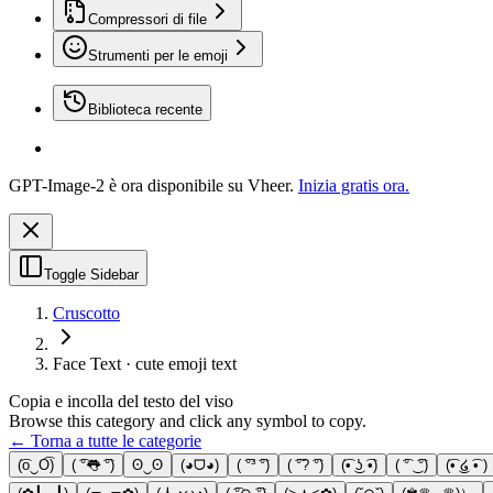
Compressori di file
Strumenti per le emoji
Biblioteca recente
GPT-Image-2 è ora disponibile su Vheer.
Inizia gratis ora.
Toggle Sidebar
Cruscotto
Face Text · cute emoji text
Copia e incolla del testo del viso
Browse this category and click any symbol to copy.
← Torna a tutte le categorie
(͡o‿O͡)
( ͡°👅 ͡°)
ʘ‿ʘ
(◕ᗜ◕)
( ͡°³ ͡°)
( ͡°? ͡°)
(͡• ͜ʖ ͡•)
( ͡° ͜ ͡°)
(͡• ͜໒ ͡• )