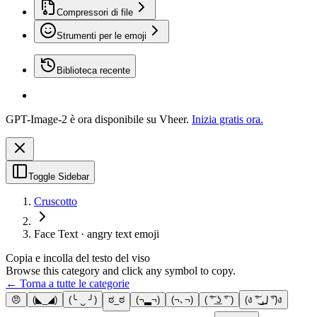
Compressori di file
Strumenti per le emoji
Biblioteca recente
GPT-Image-2 è ora disponibile su Vheer.
Inizia gratis ora.
Toggle Sidebar
Cruscotto
Face Text · angry text emoji
Copia e incolla del testo del viso
Browse this category and click any symbol to copy.
← Torna a tutte le categorie
😠
(◣_◢)
(╰ ‿ ╯)
ಠ_ಠ
(¬▂¬)
(¬､¬)
( ͠° ͟ʖ ͡° )
(ง ͠° ͟ل͜ ͡°)ง