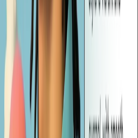
Sì! I suggerimenti di Vheer sono progettati per funzionare
perfettamente con i generatori di immagini AI più diffusi, compresi
strumenti come Midjourney, DALL-E e Stable Diffusion. È
sufficiente copiare e incollare la richiesta per iniziare a creare
immediatamente.