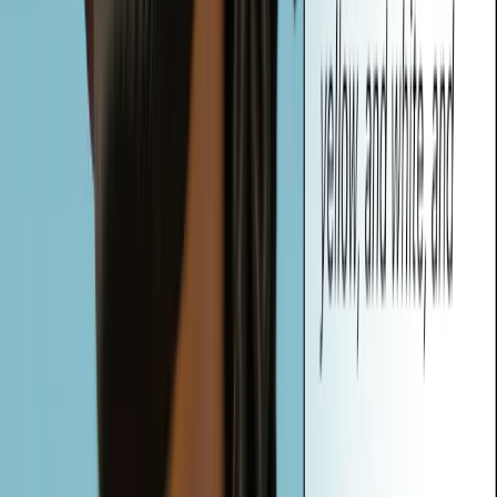
Sì. La vostra privacy è la nostra priorità. Tutta l'elaborazione delle
immagini avviene in tempo reale direttamente nel vostro browser.
Vheer non memorizza né condivide le immagini caricate, che
rimangono completamente private e sicure.
Quali tipi di suggerimenti può generare Vheer dalla mia immagine?