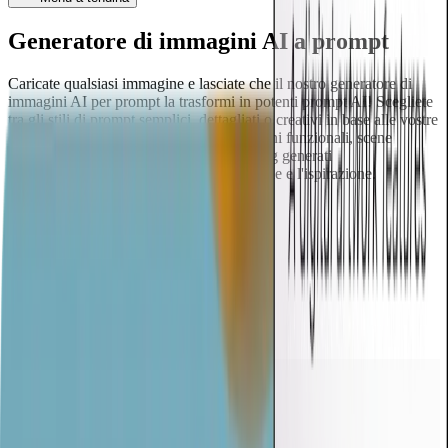
Generatore
di immagini AI a prompt
Caricate qualsiasi immagine e lasciate che il nostro generatore di
immagini AI per prompt la trasformi in potenti prompt AI! Scegliete
tra gli stili di prompt semplici, dettagliati o creativi in base alle vostre
esigenze, sia che stiate generando immagini funzionali, scene
realistiche o contenuti artistici. Inoltre, i tag generati
automaticamente facilitano l'organizzazione e l'ispirazione.
Generare il prompt dall'immagine