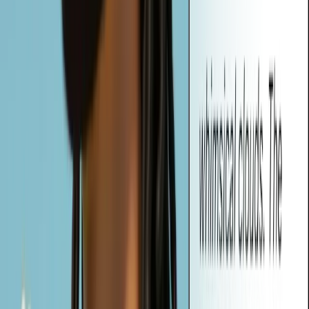
Vheer offre tre tipi di suggerimenti: Semplice, Dettagliato e
Creativo. Sia che abbiate bisogno di una descrizione rapida, di una
descrizione tecnica o di un'idea vivida e basata su una storia, Vheer
adatta l'output alle vostre esigenze creative.
Cosa sono i tag generati automaticamente e come si possono usare?