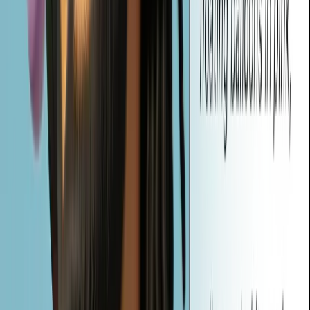
AI Image to Prompt Generator di Vheer è uno strumento alimentato
dall'intelligenza artificiale che trasforma qualsiasi immagine in
suggerimenti di testo. Questi suggerimenti possono essere utilizzati
per generare nuove immagini simili con l'intelligenza artificiale,
aiutando gli utenti a descrivere, ricreare o reimmaginare le immagini,
senza che sia necessaria alcuna capacità di scrittura.
Le immagini caricate sono private e sicure?