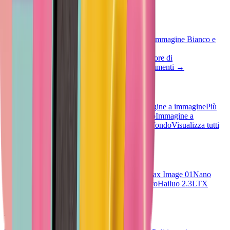
Strumenti rapidi
Invertire l'immagine
Immagine in scala di grigi
Immagine Bianco e
Nero
Capovolgimento dell'immagine
Sfocatura
dell'immagine
Sfocatura del viso
Ridimensionatore di
immagini
Immagine HSL
Visualizza tutti gli strumenti
→
Strumenti AI
Da testo a immagine
Da testo a video
Da immagine a immagine
Più
immagini in un'immagine
Da immagine a video
Immagine a
Prompt
Da immagine a testo
Rimozione dello sfondo
Visualizza tutti
gli strumenti
→
Modelli AI
SeeDream V4
Vheer Quality
Flux Klein
Minimax Image 01
Nano
Banana 2
Nano Banana Pro
SeeDance V1.5 Pro
Hailuo 2.3
LTX
Video 2.3
Sora 2
Veo3.1
Tutti i modelli
→
Azienda