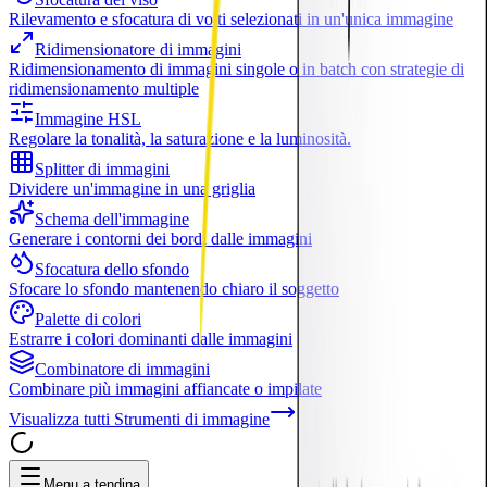
Rilevamento e sfocatura di volti selezionati in un'unica immagine
Ridimensionatore di immagini
Ridimensionamento di immagini singole o in batch con strategie di
ridimensionamento multiple
Immagine HSL
Regolare la tonalità, la saturazione e la luminosità.
Splitter di immagini
Dividere un'immagine in una griglia
Schema dell'immagine
Generare i contorni dei bordi dalle immagini
Sfocatura dello sfondo
Sfocare lo sfondo mantenendo chiaro il soggetto
Palette di colori
Estrarre i colori dominanti dalle immagini
Combinatore di immagini
Combinare più immagini affiancate o impilate
Visualizza tutti
Strumenti di immagine
Menu a tendina