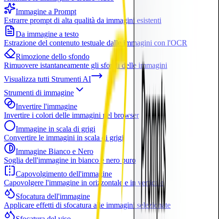
Immagine a Prompt
Estrarre prompt di alta qualità da immagini esistenti
Da immagine a testo
Estrazione del contenuto testuale dalle immagini con l'OCR
Rimozione dello sfondo
Rimuovere istantaneamente gli sfondi delle immagini
Visualizza tutti
Strumenti AI
Strumenti di immagine
Invertire l'immagine
Invertire i colori delle immagini nel browser
Immagine in scala di grigi
Convertire le immagini in scala di grigi
Immagine Bianco e Nero
Soglia dell'immagine in bianco e nero puro
Capovolgimento dell'immagine
Capovolgere l'immagine in orizzontale e in verticale
Sfocatura dell'immagine
Applicare effetti di sfocatura alle immagini selezionate
Sfocatura del viso