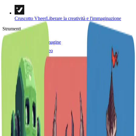
Cruscotto Vheer
Liberare la creatività e l'immaginazione
Strumenti
Da testo a immagine
Da testo a video
Da immagine a immagine
Più immagini in un'immagine
Da immagine a video
Immagine a Prompt
Da immagine a testo
Rimozione dello sfondo
Ritratto e stili
Modelli di immagine
Strumenti di immagine