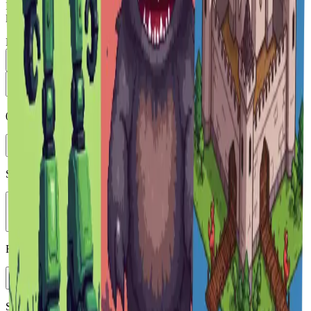
Immettere una richiesta e fare clic su "Genera immagine" per creare
l'opera d'arte.
Prompt
0
/
5000
Enhance
Selezionare il modello
Vheer Quality
Rapporto d'aspetto
1:1
Styles