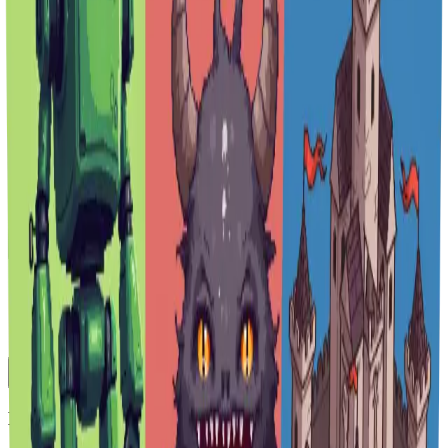
Compressori di file
Strumenti per le emoji
Biblioteca recente
GPT-Image-2 è ora disponibile su Vheer.
Inizia gratis ora.
Toggle Sidebar
Cruscotto
Generatore di pixel art
Cronologia
Non è stata ancora generata alcuna immagine