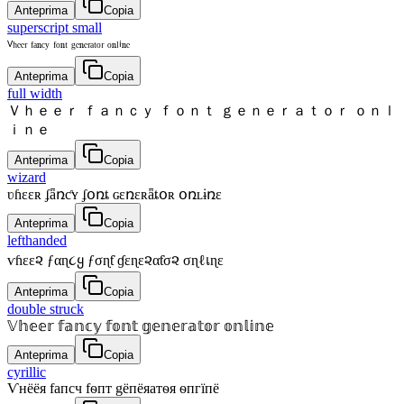
Anteprima
Copia
superscript small
ⱽʰᵉᵉʳ ᶠᵃⁿᶜʸ ᶠᵒⁿᵗ ᵍᵉⁿᵉʳᵃᵗᵒʳ ᵒⁿˡⁱⁿᵉ
Anteprima
Copia
full width
Ｖｈｅｅｒ ｆａｎｃｙ ｆｏｎｔ ｇｅｎｅｒａｔｏｒ ｏｎｌ
ｉｎｅ
Anteprima
Copia
wizard
ʋɦɛɛʀ ʄǟռƈʏ ʄօռȶ ɢɛռɛʀǟȶօʀ օռʟɨռɛ
Anteprima
Copia
lefthanded
ѵɦεε૨ ƒαɳ૮ყ ƒσɳƭ ɠεɳε૨αƭσ૨ σɳℓเɳε
Anteprima
Copia
double struck
𝕍𝕙𝕖𝕖𝕣 𝕗𝕒𝕟𝕔𝕪 𝕗𝕠𝕟𝕥 𝕘𝕖𝕟𝕖𝕣𝕒𝕥𝕠𝕣 𝕠𝕟𝕝𝕚𝕟𝕖
Anteprima
Copia
cyrillic
Ѵнёёя fапcч fѳпт gёпёяатѳя ѳпгїпё