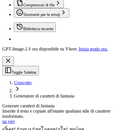
Compressori di file
Strumenti per le emoji
Biblioteca recente
GPT-Image-2 è ora disponibile su Vheer.
Inizia gratis ora.
Toggle Sidebar
Cruscotto
Generatore di caratteri di fantasia
Generare caratteri di fantasia
Inserite il testo e copiate all'istante qualsiasi stile di carattere
trasformato.
tai viet
ꪜꫝꫀꫀ᥅ ᠻꪖꪀᥴꪗ ᠻꪮꪀꪻ ᧁꫀꪀꫀ᥅ꪖꪻꪮ᥅ ꪮꪀꪶ꠸ꪀꫀ