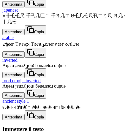
Anteprima
Copia
japanese
ᐯ卄乇乇尺 千卂几匚ㄚ 千ㄖ几ㄒ Ꮆ乇几乇尺卂ㄒㄖ尺 ㄖ几ㄥ
丨几乇
Anteprima
Copia
arabic
שђєєг Ŧคภςא Ŧ๏ภt ﻮєภєгคt๏г ๏ภlเภє
Anteprima
Copia
inverted
Λɥǝǝɹ ɟɐuɔʎ ɟouʇ ƃǝuǝɹɐʇoɹ ouןıuǝ
Anteprima
Copia
food emojis inverted
Λɥǝǝɹ ɟɐuɔʎ ɟouʇ ƃǝuǝɹɐʇoɹ ouןıuǝ
Anteprima
Copia
ancient style 1
ꃴꃅꍟꍟꋪ ꎇꍏꈤꉓꌩ ꎇꂦꈤ꓄ ꁅꍟꈤꍟꋪꍏ꓄ꂦꋪ ꂦꈤ꒒ꀤꈤꍟ
Anteprima
Copia
Immettere il testo