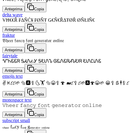
Anteprima
Copia
delta wave
VĦ€€Ř ₣ΔŇĆ¥ ₣ØŇŦ Ǥ€Ň€ŘΔŦØŘ ØŇŁƗŇ€
Anteprima
Copia
fraktur
𝔙𝔥𝔢𝔢𝔯 𝔣𝔞𝔫𝔠𝔶 𝔣𝔬𝔫𝔱 𝔤𝔢𝔫𝔢𝔯𝔞𝔱𝔬𝔯 𝔬𝔫𝔩𝔦𝔫𝔢
Anteprima
Copia
fairytale
ᏉᏂᏋᏋᏒ ᎦᏗᏁፈᎩ ᎦᎧᏁᏖ ᎶᏋᏁᏋᏒᏗᏖᎧᏒ ᎧᏁᏝᎥᏁᏋ
Anteprima
Copia
emojis text
✌♓𝓔𝓔🌱 🔩🅰🥄🌜🏋 🔩😀🥄🍄 🐋𝓔🥄𝓔🌱🅰🍄😀🌱 😀🥄👢🕴🥄𝓔
Anteprima
Copia
monospace text
𝚅𝚑𝚎𝚎𝚛 𝚏𝚊𝚗𝚌𝚢 𝚏𝚘𝚗𝚝 𝚐𝚎𝚗𝚎𝚛𝚊𝚝𝚘𝚛 𝚘𝚗𝚕𝚒𝚗𝚎
Anteprima
Copia
subscript small
ᵥₕₑₑᵣ fₐₙcy fₒₙₜ gₑₙₑᵣₐₜₒᵣ ₒₙₗᵢₙₑ