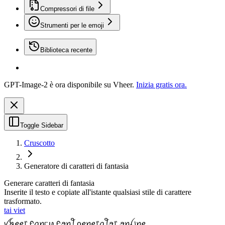
Compressori di file
Strumenti per le emoji
Biblioteca recente
GPT-Image-2 è ora disponibile su Vheer.
Inizia gratis ora.
Toggle Sidebar
Cruscotto
Generatore di caratteri di fantasia
Generare caratteri di fantasia
Inserite il testo e copiate all'istante qualsiasi stile di carattere
trasformato.
tai viet
ꪜꫝꫀꫀ᥅ ᠻꪖꪀᥴꪗ ᠻꪮꪀꪻ ᧁꫀꪀꫀ᥅ꪖꪻꪮ᥅ ꪮꪀꪶ꠸ꪀꫀ