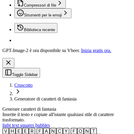
Compressori di file
Strumenti per le emoji
Biblioteca recente
GPT-Image-2 è ora disponibile su Vheer.
Inizia gratis ora.
Toggle Sidebar
Cruscotto
Generatore di caratteri di fantasia
Generare caratteri di fantasia
Inserite il testo e copiate all'istante qualsiasi stile di carattere
trasformato.
light text squares bubbles
🅅🄷🄴🄴🅁 🄵🄰🄽🄲🅈 🄵🄾🄽🅃