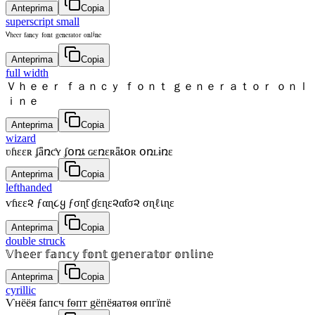
Anteprima
Copia
superscript small
ⱽʰᵉᵉʳ ᶠᵃⁿᶜʸ ᶠᵒⁿᵗ ᵍᵉⁿᵉʳᵃᵗᵒʳ ᵒⁿˡⁱⁿᵉ
Anteprima
Copia
full width
Ｖｈｅｅｒ ｆａｎｃｙ ｆｏｎｔ ｇｅｎｅｒａｔｏｒ ｏｎｌ
ｉｎｅ
Anteprima
Copia
wizard
ʋɦɛɛʀ ʄǟռƈʏ ʄօռȶ ɢɛռɛʀǟȶօʀ օռʟɨռɛ
Anteprima
Copia
lefthanded
ѵɦεε૨ ƒαɳ૮ყ ƒσɳƭ ɠεɳε૨αƭσ૨ σɳℓเɳε
Anteprima
Copia
double struck
𝕍𝕙𝕖𝕖𝕣 𝕗𝕒𝕟𝕔𝕪 𝕗𝕠𝕟𝕥 𝕘𝕖𝕟𝕖𝕣𝕒𝕥𝕠𝕣 𝕠𝕟𝕝𝕚𝕟𝕖
Anteprima
Copia
cyrillic
Ѵнёёя fапcч fѳпт gёпёяатѳя ѳпгїпё