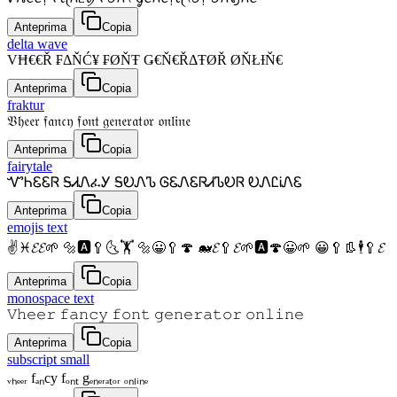
Anteprima
Copia
delta wave
VĦ€€Ř ₣ΔŇĆ¥ ₣ØŇŦ Ǥ€Ň€ŘΔŦØŘ ØŇŁƗŇ€
Anteprima
Copia
fraktur
𝔙𝔥𝔢𝔢𝔯 𝔣𝔞𝔫𝔠𝔶 𝔣𝔬𝔫𝔱 𝔤𝔢𝔫𝔢𝔯𝔞𝔱𝔬𝔯 𝔬𝔫𝔩𝔦𝔫𝔢
Anteprima
Copia
fairytale
ᏉᏂᏋᏋᏒ ᎦᏗᏁፈᎩ ᎦᎧᏁᏖ ᎶᏋᏁᏋᏒᏗᏖᎧᏒ ᎧᏁᏝᎥᏁᏋ
Anteprima
Copia
emojis text
✌♓𝓔𝓔🌱 🔩🅰🥄🌜🏋 🔩😀🥄🍄 🐋𝓔🥄𝓔🌱🅰🍄😀🌱 😀🥄👢🕴🥄𝓔
Anteprima
Copia
monospace text
𝚅𝚑𝚎𝚎𝚛 𝚏𝚊𝚗𝚌𝚢 𝚏𝚘𝚗𝚝 𝚐𝚎𝚗𝚎𝚛𝚊𝚝𝚘𝚛 𝚘𝚗𝚕𝚒𝚗𝚎
Anteprima
Copia
subscript small
ᵥₕₑₑᵣ fₐₙcy fₒₙₜ gₑₙₑᵣₐₜₒᵣ ₒₙₗᵢₙₑ