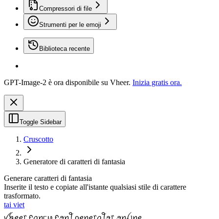
Compressori di file
Strumenti per le emoji
Biblioteca recente
GPT-Image-2 è ora disponibile su Vheer.
Inizia gratis ora.
Toggle Sidebar
Cruscotto
Generatore di caratteri di fantasia
Generare caratteri di fantasia
Inserite il testo e copiate all'istante qualsiasi stile di carattere
trasformato.
tai viet
ꪜꫝꫀꫀ᥅ ᠻꪖꪀᥴꪗ ᠻꪮꪀꪻ ᧁꫀꪀꫀ᥅ꪖꪻꪮ᥅ ꪮꪀꪶ꠸ꪀꫀ