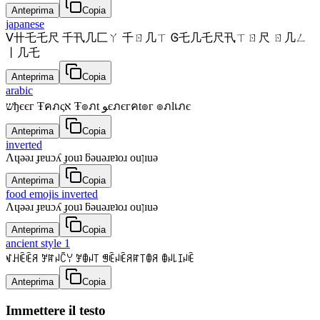
Anteprima
Copia
japanese
ᐯ卄乇乇尺 千卂几匚ㄚ 千ㄖ几ㄒ Ꮆ乇几乇尺卂ㄒㄖ尺 ㄖ几ㄥ
丨几乇
Anteprima
Copia
arabic
שђєєг Ŧคภςא Ŧ๏ภt ﻮєภєгคt๏г ๏ภlเภє
Anteprima
Copia
inverted
Λɥǝǝɹ ɟɐuɔʎ ɟouʇ ƃǝuǝɹɐʇoɹ ouןıuǝ
Anteprima
Copia
food emojis inverted
Λɥǝǝɹ ɟɐuɔʎ ɟouʇ ƃǝuǝɹɐʇoɹ ouןıuǝ
Anteprima
Copia
ancient style 1
ꃴꃅꍟꍟꋪ ꎇꍏꈤꉓꌩ ꎇꂦꈤ꓄ ꁅꍟꈤꍟꋪꍏ꓄ꂦꋪ ꂦꈤ꒒ꀤꈤꍟ
Anteprima
Copia
Immettere il testo